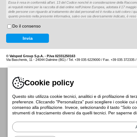
Essa è resa in conformità all’art. 13 del Codice nonché in considerazione della Raccom
ai requisiti minimi per la raccolta di dati online nell’Unione Europea, adottata il 17 magg
delle persone con riguardo al trattamento dei dati personali ed è rivolta a tutti coloro i qu
quanto previsto nella presente informativa, salvo ove sia diversamente indicato, è reso sol
Autori del sito non rispondono dei contenuti dei siti di terzi direttamente o indirettament
link dal sito.
Do il consenso
Titolare del trattamento
Titolare del trattamento è Valsped Group S.p.A., con sede legale in Via E. Baschenis, 1
capitale sociale euro 1.000.000 i.v., R.E.A. BG-280831. Il trattamento dei dati sarà eseg
collaboratori della società comunque operanti nell’ambito della stessa, in funzione di inca
trattamento. Lei ha diritto di aggiornare, modificare, cancellare i suoi dati scrivendo al s
© Valsped Group S.p.A. - P.Iva 02331250163
info@valspedgroup.it
Via Baschenis, 11 - 24044 Dalmine (BG) / Tel. +39 035 6229000 / Fax. +39 035 372335 
Dati trattati e finalità del trattamento
La semplice consultazione del sito non comporta di per sé la raccolta o il trattamento dei 
salvo per quanto concerne i dati di navigazione ed i cookie per la cui rilevanza ai fini pri
Cookie policy
sezioni della presente. Qualora fra i dati conferiti dall’utente ve ne fossero di pertinenza di
rende garante nei confronti di Valsped Group S.p.A. dell'ottenimento del consenso degli s
trattamento dati.
Quanto alle finalità del trattamento, esse si identificano con il perfezionamento della fas
Questo sito utilizza cookie tecnici, analitici e di profilazione di te
sua successiva esecuzione, con l’invio di messaggistica inerente la registrazione e la s
preferenze. Cliccando "Personalizza" puoi scegliere i cookie cui da
subordinatamente ad uno specifico consenso dell’utente, con l’invio di materiale promozio
consenso alla profilazione. Invece, selezionando il tasto “Solo coo
prodotti / servizi e, se presente, della newsletter del sito.
strumenti di tracciamento diversi da quelli tecnici. Per saperne di
Modalità del trattamento
Il trattamento avverrà in ogni caso mediante l'ausilio di strumenti e procedure idonei a g
riservatezza in conformità alla legge e potrà essere effettuato sia on sia offline. Speci
osservate per prevenire la perdita dei dati, usi illeciti o non corretti e accessi non autoriz