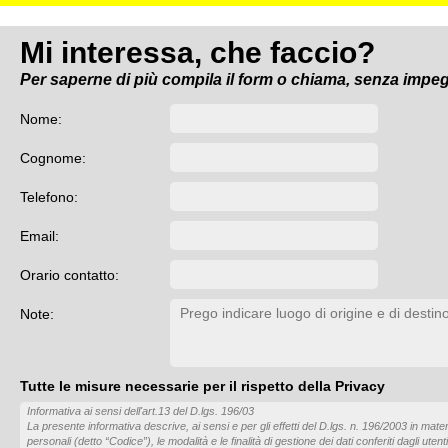
Mi interessa, che faccio?
Per saperne di più compila il form o chiama, senza impe
Nome:
Cognome:
Telefono:
Email:
Orario contatto:
Note:
Tutte le misure necessarie per il rispetto della Privacy
Informativa ai sensi dell'art.13 del D.lgs. 196/03
La presente informativa descrive, ai sensi e per gli effetti del D.lgs. n. 196/2003 in mater
personali (detto “Codice”), le modalità e le finalità di gestione dei dati conferiti dagli utenti